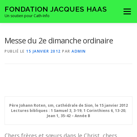
Aller
FONDATION JACQUES HAAS
au
Menu
contenu
Un soutien pour Cath-Info
HOMEPAGE
LA FONDATION
CONTACTS
Messe du 2e dimanche ordinaire
PUBLIÉ LE
15 JANVIER 2012
PAR
ADMIN
Père Johann Roten, sm,
cathédrale de Sion, le 15 janvier 2012
Lectures bibliques :
1 Samuel 3, 3-19; 1 Corinthiens 6, 13-20;
Jean 1, 35-42 – Année B
Chers frères et sœurs dans le Christ, chers