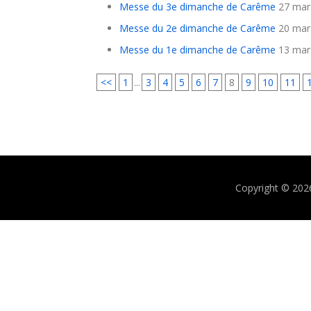
Messe du 3e dimanche de Carême
27 mar
Messe du 2e dimanche de Carême
20 mar
Messe du 1e dimanche de Carême
13 mar
<<
1
...
3
4
5
6
7
8
9
10
11
Copyright © 202