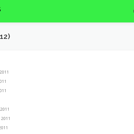
S
12)
2011
011
011
 2011
l 2011
 2011