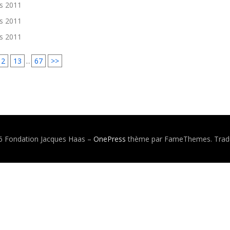
s 2011
s 2011
s 2011
12
13
...
67
>>
6 Fondation Jacques Haas
–
OnePress
thème par FameThemes. Tradu