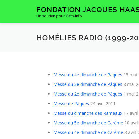
Aller
FONDATION JACQUES HAA
au
Un soutien pour Cath-Info
contenu
HOMÉLIES RADIO (1999-20
Messe du 4e dimanche de Pâques
15 mai 
Messe du 3e dimanche de Pâques
8 mai 2
Messe du 2e dimanche de Pâques
1 mai 2
Messe de Pâques
24 avril 2011
Messe du dimanche des Rameaux
17 avril
Messe du 5e dimanche de Carême
10 avri
Messe du 4e dimanche de Carême
3 avril