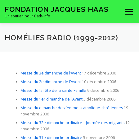
Aller
FONDATION JACQUES HAAS
au
Menu
contenu
Un soutien pour Cath-Info
HOMEPAGE
LA FONDATION
CONTACTS
HOMÉLIES RADIO (1999-2012)
Messe du 3e dimanche de l’Avent
17 décembre 2006
Messe du 2e dimanche de l’Avent
10 décembre 2006
Messe de la fête de la sainte Famille
9 décembre 2006
Messe du 1er dimanche de l’Avent
3 décembre 2006
Messe du dimanche des femmes catholique-chrétiennes
19
novembre 2006
Messe du 32e dimanche ordinaire – Journée des migrants
12
novembre 2006
Messe du 31e dimanche ordinaire
5 novembre 2006