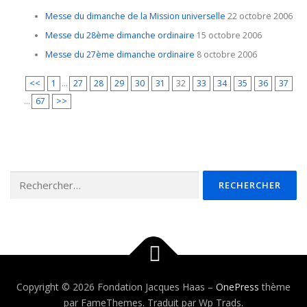
Messe du dimanche de la Mission universelle
22 octobre 2006
Messe du 28ème dimanche ordinaire
15 octobre 2006
Messe du 27ème dimanche ordinaire
8 octobre 2006
<<
1
...
27
28
29
30
31
32
33
34
35
36
37
...
67
>>
Rechercher :
Copyright © 2026 Fondation Jacques Haas
–
OnePress
thème
par FameThemes. Traduit par Wp Trads.