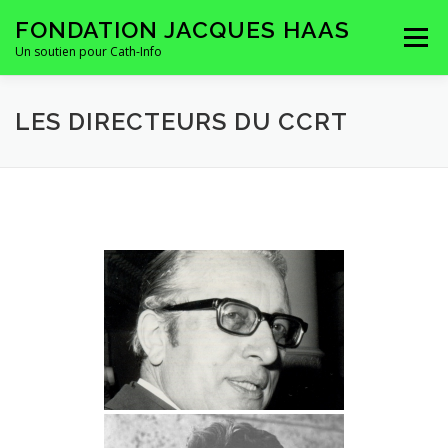
Aller
FONDATION JACQUES HAAS
au
Menu
contenu
Un soutien pour Cath-Info
HOMEPAGE
LA FONDATION
CONTACTS
LES DIRECTEURS DU CCRT